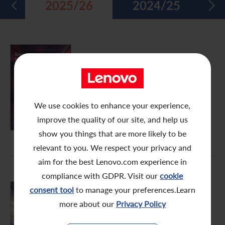
2025/26
2024/25
五年財務摘要
過去投資者活動
月報表/翌日披露報表
股東權利
環境、社會及管治報告
多媒體資料庫
主要企業行動
致登記股東函件
組織章程細則
綠色債券
股息資料
致非登記股東函件
聯合國可持續發展目標
FY2025/26
年報
分析師資料
股東會委任表格
社會責任網站 (英文版)
股東結構
網上股東大會操作指引
We use cookies to enhance your experience,
PDF (54.1 MB)
improve the quality of our site, and help us
常見問題
股份購回報告 (於二零零八年七月四日或之前)
show you things that are more likely to be
relevant to you. We respect your privacy and
獎項與嘉許
公告 (補發已遺失的股份證明書)
aim for the best Lenovo.com experience in
有用連結
附屬公司董事名單
compliance with GDPR. Visit our
cookie
consent tool
to manage your preferences.Learn
股東通訊政策
FY2025/26
more about our
Privacy Policy
中期報告
公司通訊發布