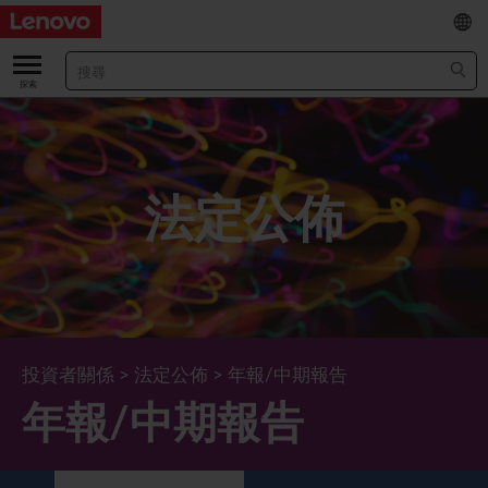
EN
/
简
關於我們
關於公司
業績及財務數據
法定公佈
董事長兼首席執行官報告書
主要財務數據
投資者
管理團隊 (英文版)
業績及推介材料
股票資料
法定公佈
公司資料
綜合損益表
股價資訊
最新消息
企業管治
Lenovo.com
綜合全面收益表
新投資者
年報/中期報告
董事會
可持續發展
投資者關係
>
法定公佈
>
年報/中期報告
年報/中期報告
公司新聞
綜合資產負債表
投資者活動年曆
公告
董事委員會
董事會對環境、社會及管治事宜的監管
新聞和資源
多樣化及包容性
綜合現金流量表
Lenovo Corporate Deck
通函
企業管治常規
首席企業責任官報告書
企業新聞