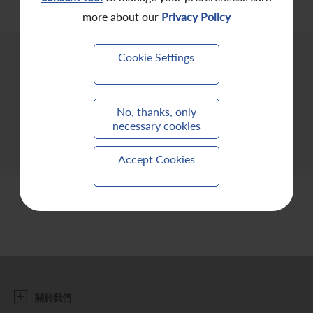
more about our
Privacy Policy
聯繫我們
Cookie Settings
No, thanks, only
CIO 2026年實
CIO 2025年戰
necessary cookies
戰手冊
略手冊
Accept Cookies
關於我們