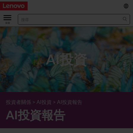
EN
/
简
關於我們
關於公司
業績及財務數據
AI投資
董事長兼首席執行官報告書
主要財務數據
投資者
管理團隊 (英文版)
業績及推介材料
股票資料
法定公佈
公司資料
綜合損益表
股價資訊
最新消息
企業管治
Lenovo.com
綜合全面收益表
新投資者
年報/中期報告
董事會
可持續發展
投資者關係
>
AI投資
>
AI投資報告
AI投資報告
公司新聞
綜合資產負債表
投資者活動年曆
公告
董事委員會
董事會對環境、社會及管治事宜的監管
新聞和資源
多樣化及包容性
綜合現金流量表
Lenovo Corporate Deck
通函
企業管治常規
首席企業責任官報告書
企業新聞