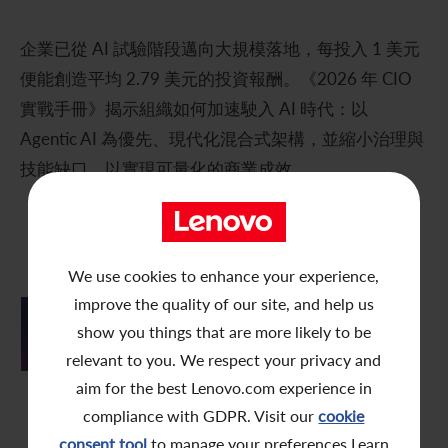
五年財務摘要
過去投資者活動
月報表/翌日披露報表
股東權利
環境、社會及管治報告
多媒體資料庫
企業已從 AI 試驗階段邁向大規模落地，每投入 1 美元
主要企業行動
致登記股東函件
組織章程細則
綠色債券
便能創造平均 2.79 美元的投資報酬。《2026 年 CIO
實戰手冊》揭示組織如何加速駛入 AI 時代：以
股息資料
致非登記股東函件
聯合國可持續發展目標
Agentic AI 為優先、現代化混合式架構，並縮小治理與
分析師資料
股東會委任表格
社會責任網站 (英文版)
技能缺口，以實現可量化的商業成效。
股東結構
網上股東大會操作指引
2026 年 CIO 實戰
常見問題
股份購回報告 (於二零零八年七月四日或之前)
手冊：企業級 AI
We use cookies to enhance your experience,
競賽
獎項與嘉許
公告 (補發已遺失的股份證明書)
improve the quality of our site, and help us
show you things that are more likely to be
有用連結
附屬公司董事名單
填寫表格下載
relevant to you. We respect your privacy and
股東通訊政策
aim for the best Lenovo.com experience in
compliance with GDPR. Visit our
cookie
資訊圖表
公司通訊發布
consent tool
to manage your preferences.Learn