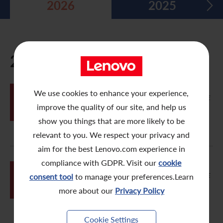
2026
2025
五年財務摘要
過去投資者活動
月報表/翌日披露報表
股東權利
環境、社會及管治報告
多媒體資料庫
主要企業行動
致登記股東函件
組織章程細則
綠色債券
2026
股息資料
致非登記股東函件
聯合國可持續發展目標
分析師資料
股東會委任表格
社會責任網站 (英文版)
06月
We use cookies to enhance your experience,
卓佳電子投票系統 – 電子委任代表操作
26
股東結構
網上股東大會操作指引
指引
improve the quality of our site, and help us
show you things that are more likely to be
常見問題
股份購回報告 (於二零零八年七月四日或之前)
relevant to you. We respect your privacy and
獎項與嘉許
公告 (補發已遺失的股份證明書)
aim for the best Lenovo.com experience in
compliance with GDPR. Visit our
cookie
有用連結
附屬公司董事名單
06月
卓佳電子投票系統 – 網上股東大會操作
26
consent tool
to manage your preferences.Learn
指引
more about our
Privacy Policy
股東通訊政策
公司通訊發布
Cookie Settings