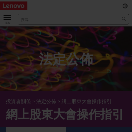
EN
/
简
關於我們
關於公司
業績及財務數據
法定公佈
董事長兼首席執行官報告書
主要財務數據
投資者
管理團隊 (英文版)
業績及推介材料
股票資料
法定公佈
公司資料
綜合損益表
股價資訊
最新消息
企業管治
Lenovo.com
綜合全面收益表
新投資者
年報/中期報告
董事會
可持續發展
投資者關係
>
法定公佈
>
網上股東大會操作指引
網上股東大會操作指引
公司新聞
綜合資產負債表
投資者活動年曆
公告
董事委員會
董事會對環境、社會及管治事宜的監管
新聞和資源
多樣化及包容性
綜合現金流量表
Lenovo Corporate Deck
通函
企業管治常規
首席企業責任官報告書
企業新聞