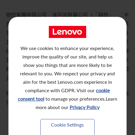
五年財務摘要
過去投資者活動
月報表/翌日披露報表
股東權利
環境、社會及管治報告
多媒體資料庫
聯想集團有限公司，連同其附屬公司（「聯想」、「本
主要企業行動
致登記股東函件
組織章程細則
綠色債券
集團」）董事會及管理層致力實現及保持高標準的企業
管治，維持健全及良好的企業管治常規，以維護股東及
股息資料
致非登記股東函件
聯合國可持續發展目標
其他持份者，包括但不限於員工、客戶、供應商及公眾
分析師資料
股東會委任表格
社會責任網站 (英文版)
We use cookies to enhance your experience,
的利益。本集團嚴格遵守營運地所屬管轄區的管治法律
improve the quality of our site, and help us
及規例，及遵守監管機構發佈的適用指引及規則。本集
股東結構
網上股東大會操作指引
show you things that are more likely to be
團對其企業管治制度進行定期審視，以確保其符合國際
relevant to you. We respect your privacy and
常見問題
股份購回報告 (於二零零八年七月四日或之前)
及當地最佳常規。
aim for the best Lenovo.com experience in
獎項與嘉許
公告 (補發已遺失的股份證明書)
compliance with GDPR. Visit our
cookie
聯想的企業管治常規詳情已載列於
2025/26企業管治報
consent tool
to manage your preferences.Learn
告
內。
有用連結
附屬公司董事名單
more about our
Privacy Policy
股東通訊政策
Cookie Settings
公司通訊發布