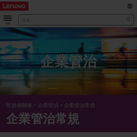
EN
/
简
關於我們
關於公司
業績及財務數據
企業管治
董事長兼首席執行官報告書
主要財務數據
投資者
管理團隊 (英文版)
業績及推介材料
股票資料
法定公佈
公司資料
綜合損益表
股價資訊
最新消息
企業管治
Lenovo.com
綜合全面收益表
新投資者
年報/中期報告
董事會
可持續發展
投資者關係
>
企業管治
>
企業管治常規
企業管治常規
公司新聞
綜合資產負債表
投資者活動年曆
公告
董事委員會
董事會對環境、社會及管治事宜的監管
新聞和資源
多樣化及包容性
綜合現金流量表
Lenovo Corporate Deck
通函
企業管治常規
首席企業責任官報告書
企業新聞