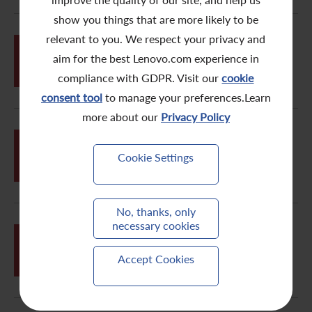
show you things that are more likely to be
relevant to you. We respect your privacy and
07月
09
aim for the best Lenovo.com experience in
致股東信函: 2021年股東週年大會
compliance with GDPR. Visit our
cookie
consent tool
to manage your preferences.Learn
more about our
Privacy Policy
07月
股份發行人的證券變動月報表(截至
05
Cookie Settings
2021年6月30日)
No, thanks, only
necessary cookies
06月
09
變更申請表格
Accept Cookies