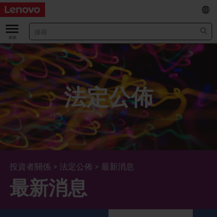
EN
/
简
關於我們
關於公司
業績及財務數據
法定公佈
董事長兼首席執行官報告書
主要財務數據
投資者
管理團隊 (英文版)
業績及推介材料
股票資料
法定公佈
公司資料
綜合損益表
股價資訊
最新消息
企業管治
Lenovo.com
綜合全面收益表
新投資者
年報/中期報告
董事會
可持續發展
投資者關係
>
法定公佈
>
最新消息
最新消息
公司新聞
綜合資產負債表
投資者活動年曆
公告
董事委員會
董事會對環境、社會及管治事宜的監管
新聞和資源
多樣化及包容性
綜合現金流量表
Lenovo Corporate Deck
通函
企業管治常規
首席企業責任官報告書
企業新聞