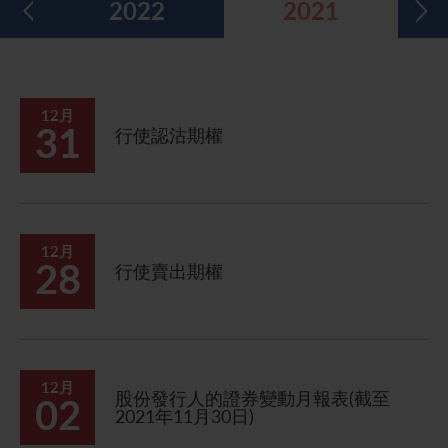
2022
2021
五年財務摘要
過去投資者活動
月報表/翌日披露報表
股東權利
環境、社會及管治報告
多媒體資料庫
主要企業行動
致登記股東函件
組織章程細則
綠色債券
股息資料
致非登記股東函件
聯合國可持續發展目標
12月
31
行使認沽期權
分析師資料
股東會委任表格
社會責任網站 (英文版)
股東結構
網上股東大會操作指引
常見問題
股份購回報告 (於二零零八年七月四日或之前)
12月
28
行使賣出期權
獎項與嘉許
公告 (補發已遺失的股份證明書)
有用連結
附屬公司董事名單
股東通訊政策
12月
股份發行人的證券變動月報表(截至
02
2021年11月30日)
公司通訊發布