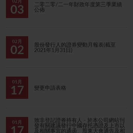
02月
二零二零/二一年財政年度第三季業績
03
公佈
02月
股份發行人的證券變動月報表(截至
02
2021年1月31日)
01月
17
變更申請表格
致非登記證券持有人 - 於本公司網站刊
01月
發有關建議發行中國存托憑證及上市以
17
及相關事宜的通函、股東大會通告及相