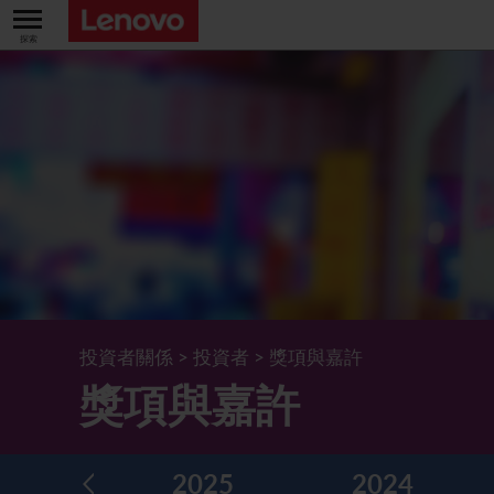
關於我們
關於公司
業績及財務數據
董事長兼首席執行官報告書
主要財務數據
投資者
管理團隊 (英文版)
業績及推介材料
股票資料
法定公佈
公司資料
綜合損益表
股價資訊
最新消息
企業管治
Lenovo.com
綜合全面收益表
新投資者
年報/中期報告
董事會
可持續發展
投資者關係
>
投資者
>
獎項與嘉許
公司新聞
綜合資產負債表
投資者活動年曆
公告
董事委員會
董事會對環境、社會及管治事宜的監管
新聞和資源
獎項與嘉許
多樣化及包容性
綜合現金流量表
Lenovo Corporate Deck
通函
企業管治常規
首席企業責任官報告書
企業新聞
五年財務摘要
過去投資者活動
月報表/翌日披露報表
股東權利
環境、社會及管治報告
多媒體資料庫
2025
2024