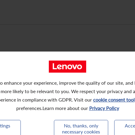
會責任披露獎” —— 香港會計師工會頒發2
o enhance your experience, improve the quality of our site, and
 more likely to be relevant to you. We respect your privacy and 
erience in compliance with GDPR. Visit our
cookie consent tool
preferences.Learn more about our
Privacy Policy
tings
No, thanks, only
Acce
necessary cookies
高市值）” —— IR Magazine 頒發大中