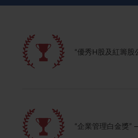
主要企業行動
致登記股東函件
組織章程細則
綠色債券
股息資料
致非登記股東函件
聯合國可持續發展目標
分析師資料
股東會委任表格
社會責任網站 (英文版)
股東結構
網上股東大會操作指引
“優秀H股及紅籌股公
常見問題
股份購回報告 (於二零零八年七月四日或之前)
獎項與嘉許
公告 (補發已遺失的股份證明書)
有用連結
附屬公司董事名單
股東通訊政策
公司通訊發布
“企業管理白金獎” 
聯繫我們