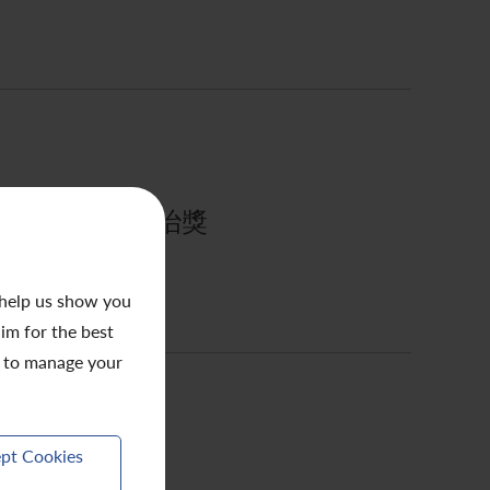
019最佳企業管治獎
 help us show you
aim for the best
to manage your
pt Cookies
華區2019獎項