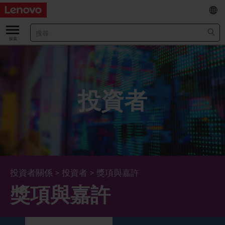
EN
/
简
關於我們
關於公司
業績及財務數據
投資者
董事長兼首席執行官報告書
主要財務數據
投資者
管理團隊 (英文版)
業績及推介材料
股票資料
法定公佈
公司資料
綜合損益表
股價資訊
最新消息
企業管治
Lenovo.com
綜合全面收益表
新投資者
年報/中期報告
董事會
可持續發展
投資者關係
>
投資者
>
獎項與嘉許
獎項與嘉許
公司新聞
綜合資產負債表
投資者活動年曆
公告
董事委員會
董事會對環境、社會及管治事宜的監管
新聞和資源
多樣化及包容性
綜合現金流量表
Lenovo Corporate Deck
通函
企業管治常規
首席企業責任官報告書
企業新聞