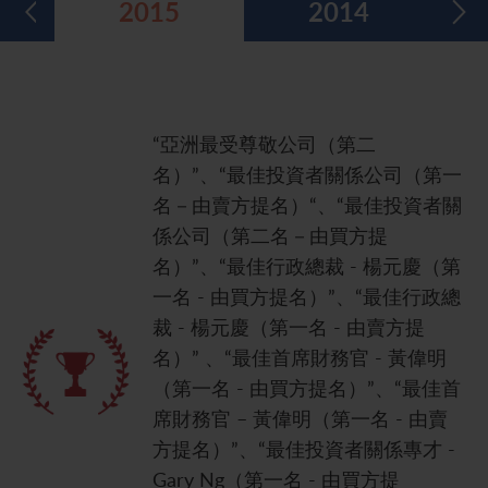
2015
2014
五年財務摘要
過去投資者活動
月報表/翌日披露報表
股東權利
環境、社會及管治報告
多媒體資料庫
主要企業行動
致登記股東函件
組織章程細則
綠色債券
股息資料
致非登記股東函件
聯合國可持續發展目標
“亞洲最受尊敬公司（第二
名）”、“最佳投資者關係公司（第一
分析師資料
股東會委任表格
社會責任網站 (英文版)
名－由賣方提名）“、“最佳投資者關
股東結構
網上股東大會操作指引
係公司（第二名－由買方提
名）”、“最佳行政總裁 - 楊元慶（第
常見問題
股份購回報告 (於二零零八年七月四日或之前)
一名 - 由買方提名）”、“最佳行政總
獎項與嘉許
公告 (補發已遺失的股份證明書)
裁 - 楊元慶（第一名 - 由賣方提
名）” 、“最佳首席財務官 - 黃偉明
有用連結
附屬公司董事名單
（第一名 - 由買方提名）”、“最佳首
席財務官 – 黃偉明（第一名 - 由賣
股東通訊政策
方提名）”、“最佳投資者關係專才 -
公司通訊發布
Gary Ng（第一名 - 由買方提