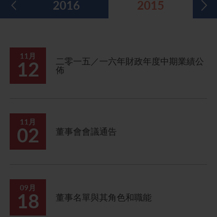
2016
2015
五年財務摘要
過去投資者活動
月報表/翌日披露報表
股東權利
環境、社會及管治報告
多媒體資料庫
主要企業行動
致登記股東函件
組織章程細則
綠色債券
股息資料
致非登記股東函件
聯合國可持續發展目標
11月
二零一五／一六年財政年度中期業績公
12
佈
分析師資料
股東會委任表格
社會責任網站 (英文版)
股東結構
網上股東大會操作指引
常見問題
股份購回報告 (於二零零八年七月四日或之前)
11月
02
董事會會議通告
獎項與嘉許
公告 (補發已遺失的股份證明書)
有用連結
附屬公司董事名單
股東通訊政策
09月
18
董事名單與其角色和職能
公司通訊發布