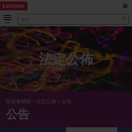
EN
/
简
關於我們
關於公司
業績及財務數據
法定公佈
董事長兼首席執行官報告書
主要財務數據
投資者
管理團隊 (英文版)
業績及推介材料
股票資料
法定公佈
公司資料
綜合損益表
股價資訊
最新消息
企業管治
Lenovo.com
綜合全面收益表
新投資者
年報/中期報告
董事會
可持續發展
投資者關係
>
法定公佈
>
公告
公告
公司新聞
綜合資產負債表
投資者活動年曆
公告
董事委員會
董事會對環境、社會及管治事宜的監管
新聞和資源
多樣化及包容性
綜合現金流量表
Lenovo Corporate Deck
通函
企業管治常規
首席企業責任官報告書
企業新聞