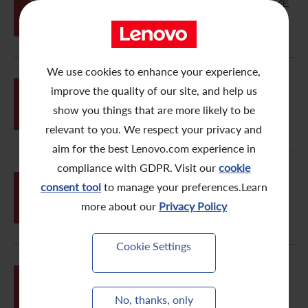
於二零一五年七月二日舉行之股東週年
02
大會的投票表決結果
We use cookies to enhance your experience,
06月
improve the quality of our site, and help us
09
於香港聯合交易所有限公司上市的通告
show you things that are more likely to be
relevant to you. We respect your privacy and
aim for the best Lenovo.com experience in
compliance with GDPR. Visit our
cookie
06月
consent tool
to manage your preferences.Learn
發行於二零二零年到期息率為 4.950%
04
之 4,000,000,000 人民幣票據
more about our
Privacy Policy
Cookie Settings
05月
29
股東週年大會通告
No, thanks, only