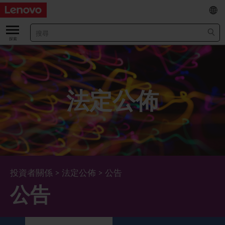
EN
/
简
關於我們
關於公司
業績及財務數據
法定公佈
董事長兼首席執行官報告書
主要財務數據
投資者
管理團隊 (英文版)
業績及推介材料
股票資料
法定公佈
公司資料
綜合損益表
股價資訊
最新消息
企業管治
Lenovo.com
綜合全面收益表
新投資者
年報/中期報告
董事會
可持續發展
投資者關係
>
法定公佈
>
公告
公告
公司新聞
綜合資產負債表
投資者活動年曆
公告
董事委員會
董事會對環境、社會及管治事宜的監管
新聞和資源
多樣化及包容性
綜合現金流量表
Lenovo Corporate Deck
通函
企業管治常規
首席企業責任官報告書
企業新聞