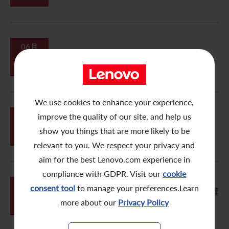
06月
19
2023/24 環境、社會及管治報告
We use cookies to enhance your experience,
05月
improve the quality of our site, and help us
29
根據特別授權建議發行認股權證
show you things that are more likely to be
relevant to you. We respect your privacy and
aim for the best Lenovo.com experience in
compliance with GDPR. Visit our
cookie
05月
consent tool
to manage your preferences.Learn
與ALAT的戰略合作及建議根據特別授權
29
發行可換股債券
more about our
Privacy Policy