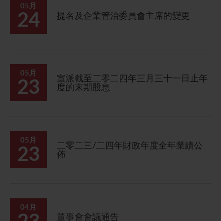
05月
24
提名及企業管治委員會主席的變更
05月
宣派截至二零二四年三月三十一日止年
23
度的末期股息
05月
二零二三/二四年財政年度全年業績公
23
佈
04月
23
董事會會議通告