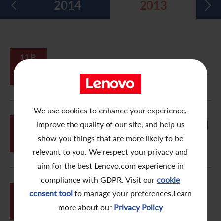
2014
2013
五年財務摘要
過去投資者活動
月報表/翌日披露報表
股東權利
環境、社會及管治報告
多媒體資料庫
主要企業行動
致登記股東函件
組織章程細則
綠色債券
股息資料
致非登記股東函件
聯合國可持續發展目標
11月
20
變更申請表格
分析師資料
股東會委任表格
社會責任網站 (英文版)
股東結構
網上股東大會操作指引
We use cookies to enhance your experience,
常見問題
股份購回報告 (於二零零八年七月四日或之前)
11月
improve the quality of our site, and help us
致非登記證券持有人 – 於本公司網站刊
20
發二零一三/二零一四年中期報告的通
show you things that are more likely to be
知
獎項與嘉許
公告 (補發已遺失的股份證明書)
relevant to you. We respect your privacy and
aim for the best Lenovo.com experience in
有用連結
附屬公司董事名單
compliance with GDPR. Visit our
cookie
股東通訊政策
05月
consent tool
to manage your preferences.Learn
31
變更申請表格
more about our
Privacy Policy
公司通訊發布