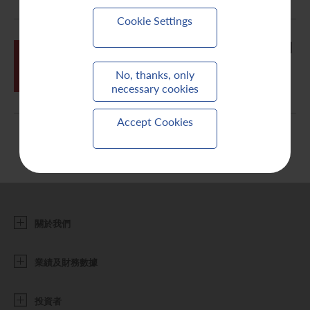
聯繫我們
Cookie Settings
致非登記證券持有人 – 於本公司網站刊
05月
發二零一二/二零一三年年報、通函、
31
股東週年大會通告及委任代表表格的通
No, thanks, only
知
necessary cookies
Accept Cookies
關於我們
業績及財務數據
投資者