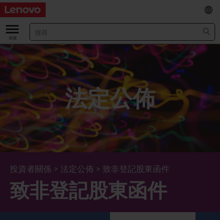
EN
/
简
關於我們
關於公司
業績及財務數據
法定公佈
董事長兼首席執行官報告書
主要財務數據
投資者
管理團隊 (英文版)
業績及推介材料
股票資料
法定公佈
公司資料
綜合損益表
股價資訊
最新消息
企業管治
Lenovo.com
綜合全面收益表
新投資者
年報/中期報告
董事會
可持續發展
投資者關係
>
法定公佈
>
致非登記股東函件
致非登記股東函件
公司新聞
綜合資產負債表
投資者活動年曆
公告
董事委員會
董事會對環境、社會及管治事宜的監管
新聞和資源
多樣化及包容性
綜合現金流量表
Lenovo Corporate Deck
通函
企業管治常規
首席企業責任官報告書
企業新聞