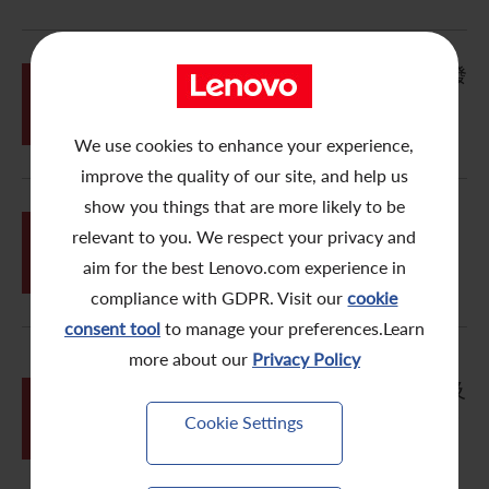
聯繫我們
致非登記證券持有人-於本公司網站刊發
10月
(1)推遲舉行股東大會及更改記錄日期;
24
(2)經修訂股東大會通告; 及(3)經修訂代
表委任表格的通知
We use cookies to enhance your experience,
improve the quality of our site, and help us
show you things that are more likely to be
10月
relevant to you. We respect your privacy and
15
變更申請表格
aim for the best Lenovo.com experience in
compliance with GDPR. Visit our
cookie
consent tool
to manage your preferences.Learn
more about our
Privacy Policy
致非登記證券有人 - 於本公司網站刊發
通函以及委任代表表格 - (1) 關連交易及
10月
根據特別授權建議發行股份及紅利認股
15
Cookie Settings
權證; (2) 申請清洗豁免; (3) 涉及相關管
理層參與事項的特別交易; 及(4) 股東大
會通告的通知