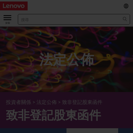
EN
/
简
關於我們
關於公司
業績及財務數據
法定公佈
董事長兼首席執行官報告書
主要財務數據
投資者
管理團隊 (英文版)
業績及推介材料
股票資料
法定公佈
公司資料
綜合損益表
股價資訊
最新消息
企業管治
Lenovo.com
綜合全面收益表
新投資者
年報/中期報告
董事會
可持續發展
投資者關係
>
法定公佈
>
致非登記股東函件
致非登記股東函件
公司新聞
綜合資產負債表
投資者活動年曆
公告
董事委員會
董事會對環境、社會及管治事宜的監管
新聞和資源
多樣化及包容性
綜合現金流量表
Lenovo Corporate Deck
通函
企業管治常規
首席企業責任官報告書
企業新聞