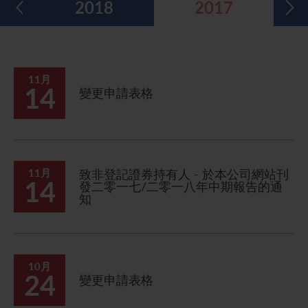
2018
2017
五年財務摘要
過去投資者活動
月報表/翌日披露報表
股東權利
環境、社會及管治報告
多媒體資料庫
主要企業行動
致登記股東函件
組織章程細則
綠色債券
股息資料
致非登記股東函件
聯合國可持續發展目標
11月
14
變更申請表格
分析師資料
股東會委任表格
社會責任網站 (英文版)
股東結構
網上股東大會操作指引
常見問題
股份購回報告 (於二零零八年七月四日或之前)
11月
致非登記證券持有人 - 於本公司網站刊
14
發二零一七/二零一八年中期報告的通
知
獎項與嘉許
公告 (補發已遺失的股份證明書)
有用連結
附屬公司董事名單
股東通訊政策
10月
24
變更申請表格
公司通訊發布