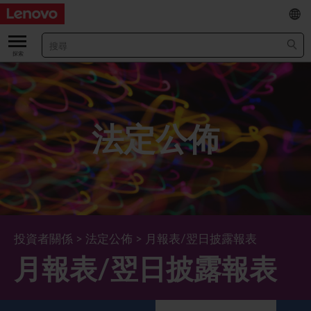
EN
/
简
關於我們
關於公司
業績及財務數據
法定公佈
董事長兼首席執行官報告書
主要財務數據
投資者
管理團隊 (英文版)
業績及推介材料
股票資料
法定公佈
公司資料
綜合損益表
股價資訊
最新消息
企業管治
Lenovo.com
綜合全面收益表
新投資者
年報/中期報告
董事會
可持續發展
投資者關係
>
法定公佈
>
月報表/翌日披露報表
月報表/翌日披露報表
公司新聞
綜合資產負債表
投資者活動年曆
公告
董事委員會
董事會對環境、社會及管治事宜的監管
新聞和資源
多樣化及包容性
綜合現金流量表
Lenovo Corporate Deck
通函
企業管治常規
首席企業責任官報告書
企業新聞