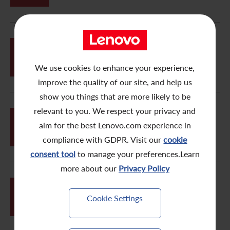
07月
04
翌日披露報表(截至2013年7月4日)
We use cookies to enhance your experience,
improve the quality of our site, and help us
show you things that are more likely to be
relevant to you. We respect your privacy and
07月
03
aim for the best Lenovo.com experience in
翌日披露報表(截至2013年7月3日)
compliance with GDPR. Visit our
cookie
consent tool
to manage your preferences.Learn
more about our
Privacy Policy
07月
02
翌日披露報表(截至2013年7月2日)
Cookie Settings