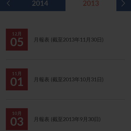
2014
2013
五年財務摘要
過去投資者活動
月報表/翌日披露報表
股東權利
環境、社會及管治報告
多媒體資料庫
主要企業行動
致登記股東函件
組織章程細則
綠色債券
股息資料
致非登記股東函件
聯合國可持續發展目標
12月
05
月報表 (截至2013年11月30日)
分析師資料
股東會委任表格
社會責任網站 (英文版)
股東結構
網上股東大會操作指引
常見問題
股份購回報告 (於二零零八年七月四日或之前)
11月
01
月報表 (截至2013年10月31日)
獎項與嘉許
公告 (補發已遺失的股份證明書)
有用連結
附屬公司董事名單
股東通訊政策
10月
03
月報表 (截至2013年9月30日)
公司通訊發布