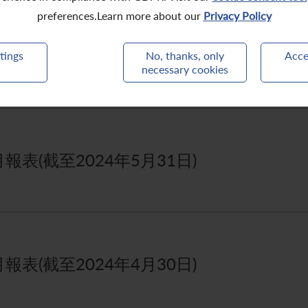
preferences.Learn more about our
Privacy Policy
表(截至2024年6月30日)
tings
No, thanks, only
Acce
necessary cookies
表(截至2024年5月31日)
表(截至2024年4月30日)