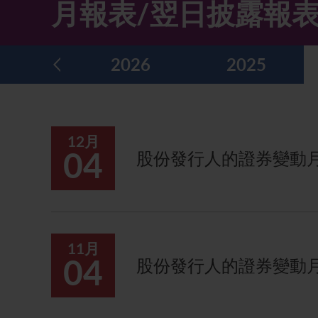
月報表/翌日披露報
主要企業行動
致登記股東函件
組織章程細則
綠色債券
股息資料
致非登記股東函件
聯合國可持續發展目標
2026
2025
分析師資料
股東會委任表格
社會責任網站 (英文版)
股東結構
網上股東大會操作指引
12月
常見問題
股份購回報告 (於二零零八年七月四日或之前)
04
股份發行人的證券變動月報
獎項與嘉許
公告 (補發已遺失的股份證明書)
有用連結
附屬公司董事名單
股東通訊政策
11月
04
股份發行人的證券變動月報
公司通訊發布
聯繫我們