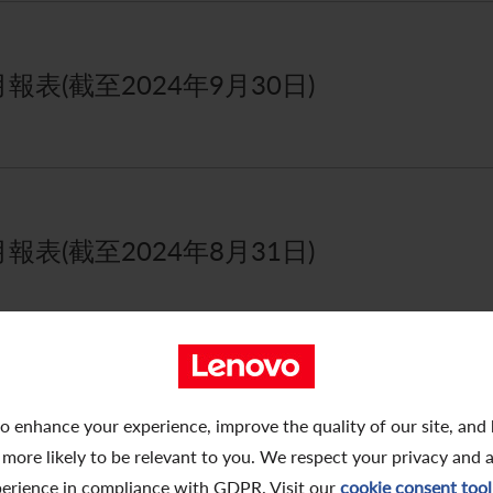
表(截至2024年9月30日)
表(截至2024年8月31日)
表(截至2024年7月31日)
o enhance your experience, improve the quality of our site, and
 more likely to be relevant to you. We respect your privacy and 
erience in compliance with GDPR. Visit our
cookie consent tool