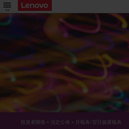
關於我們
關於公司
業績及財務數據
董事長兼首席執行官報告書
主要財務數據
投資者
管理團隊 (英文版)
業績及推介材料
股票資料
法定公佈
公司資料
綜合損益表
股價資訊
最新消息
企業管治
Lenovo.com
綜合全面收益表
新投資者
年報/中期報告
董事會
可持續發展
公司新聞
綜合資產負債表
投資者活動年曆
公告
董事委員會
董事會對環境、社會及管治事宜的監管
新聞和資源
多樣化及包容性
綜合現金流量表
Lenovo Corporate Deck
通函
企業管治常規
首席企業責任官報告書
企業新聞
投資者關係
>
法定公佈
>
月報表/翌日披露報表
五年財務摘要
過去投資者活動
月報表/翌日披露報表
股東權利
環境、社會及管治報告
多媒體資料庫