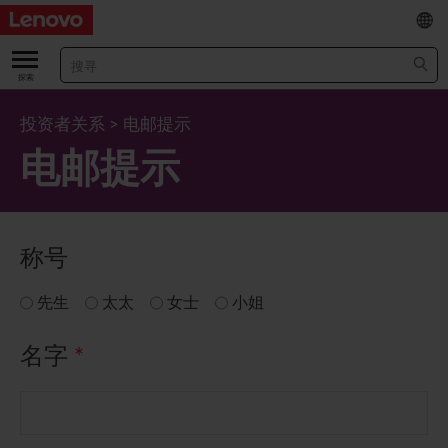
EN
/
繁
关于我们
投资者关系
>
电邮提示
电邮提示
关于公司
业绩及财务数据
董事长兼首席执行官报告书
主要财务数据
投资者
管理团队 (英文版)
业绩及推介材料
股票资料
法定公布
称号
公司资料
综合损益表
股价资讯
最新消息
企业管治
先生
太太
女士
小姐
Lenovo.com
综合全面收益表
新投资者
年报/中期报告
董事会
可持续发展
名字
*
公司新闻
综合资产负债表
投资者活动年历
公告
董事委员会
董事会对环境、社会及管治事宜的监管
新闻和资源
多样化及包容性
综合现金流量表
Lenovo Corporate Deck
通函
企业管治常规
首席企业责任官报告书
企业新闻