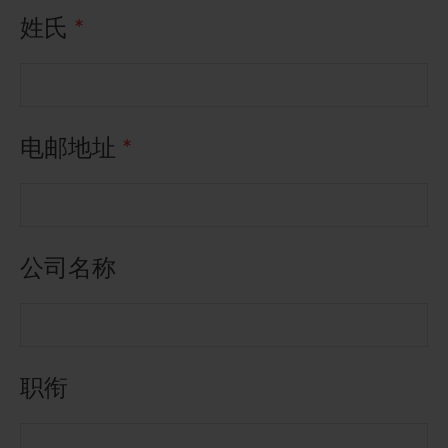
姓氏
*
五年财务摘要
过去投资者活动
月报表/翌日披露报表
股东权利
环境、社会及管治报告
多媒体资料库
主要企业行动
致登记股东函件
组织章程细则
绿色债券
股息资料
致非登记股东函件
联合国可持续发展目标
电邮地址
*
分析师资料
股东会委任表格
社会责任网站 (英文版)
股东结构
网上股东大会操作指引
常见问题
股份购回报告 (于二零零八年七月四日或之前)
公司名称
奖项与嘉许
公告 (补发已遗失的股份证明书)
有用连结
附属公司董事名单
职衔
股东通讯政策
公司通讯发布