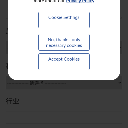
more about our
Privacy Policy
Cookie Settings
所属地区/国家
*
No, thanks, only
necessary cookies
Accept Cookies
种类
*
行业