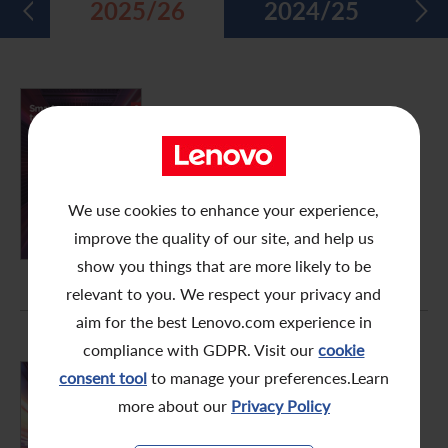
2025/26
2024/25
五年财务摘要
过去投资者活动
月报表/翌日披露报表
股东权利
环境、社会及管治报告
多媒体资料库
主要企业行动
致登记股东函件
组织章程细则
绿色债券
股息资料
致非登记股东函件
联合国可持续发展目标
FY2025/26
年报
分析师资料
股东会委任表格
社会责任网站 (英文版)
股东结构
网上股东大会操作指引
We use cookies to enhance your experience,
PDF (54.1 MB)
improve the quality of our site, and help us
常见问题
股份购回报告 (于二零零八年七月四日或之前)
show you things that are more likely to be
relevant to you. We respect your privacy and
奖项与嘉许
公告 (补发已遗失的股份证明书)
aim for the best Lenovo.com experience in
有用连结
附属公司董事名单
compliance with GDPR. Visit our
cookie
consent tool
to manage your preferences.Learn
股东通讯政策
FY2025/26
more about our
Privacy Policy
中期报告
公司通讯发布