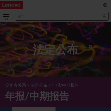
EN
/
繁
关于我们
关于公司
业绩及财务数据
法定公布
董事长兼首席执行官报告书
主要财务数据
投资者
管理团队 (英文版)
业绩及推介材料
股票资料
法定公布
公司资料
综合损益表
股价资讯
最新消息
企业管治
Lenovo.com
综合全面收益表
新投资者
年报/中期报告
董事会
可持续发展
投资者关系
>
法定公布
>
年报/中期报告
年报/中期报告
公司新闻
综合资产负债表
投资者活动年历
公告
董事委员会
董事会对环境、社会及管治事宜的监管
新闻和资源
多样化及包容性
综合现金流量表
Lenovo Corporate Deck
通函
企业管治常规
首席企业责任官报告书
企业新闻