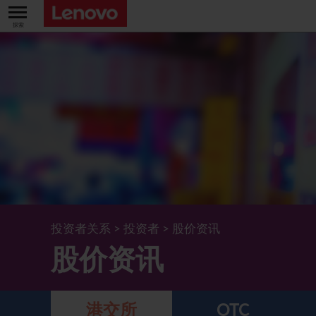
关于我们
关于公司
业绩及财务数据
董事长兼首席执行官报告书
主要财务数据
投资者
管理团队 (英文版)
业绩及推介材料
股票资料
法定公布
公司资料
综合损益表
股价资讯
最新消息
企业管治
Lenovo.com
综合全面收益表
新投资者
年报/中期报告
董事会
可持续发展
投资者关系
>
投资者
>
股价资讯
公司新闻
综合资产负债表
投资者活动年历
公告
董事委员会
董事会对环境、社会及管治事宜的监管
新闻和资源
股价资讯
多样化及包容性
综合现金流量表
Lenovo Corporate Deck
通函
企业管治常规
首席企业责任官报告书
企业新闻
五年财务摘要
过去投资者活动
月报表/翌日披露报表
股东权利
环境、社会及管治报告
多媒体资料库
港交所
OTC