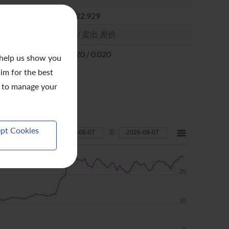
 help us show you
aim for the best
to manage your
pt Cookies