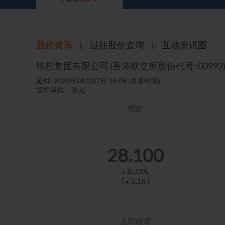
主要企业行动
致登记股东函件
组织章程细则
绿色债券
股息资料
致非登记股东函件
联合国可持续发展目标
股价资讯
|
过往股价查询
|
互动资讯图
分析师资料
股东会委任表格
社会责任网站 (英文版)
股东结构
网上股东大会操作指引
常见问题
股份购回报告 (于二零零八年七月四日或之前)
奖项与嘉许
公告 (补发已遗失的股份证明书)
有用连结
附属公司董事名单
股东通讯政策
公司通讯发布
联系我们