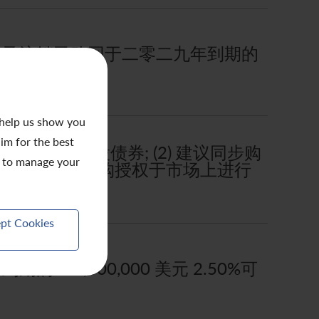
债券; 及注销已购回于二零二九年到期的
 help us show you
aim for the best
美元零息可换股债券; (2) 建议同步购
to manage your
3) 有意根据股份回购授权于市场上进行
pt Cookies
5,000,000 美元 2.50%可