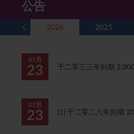
公告
主要企业行动
致登记股东函件
组织章程细则
绿色债券
股息资料
致非登记股东函件
联合国可持续发展目标
2026
2025
分析师资料
股东会委任表格
社会责任网站 (英文版)
股东结构
网上股东大会操作指引
07月
常见问题
股份购回报告 (于二零零八年七月四日或之前)
23
于二零三三年到期 2,00
奖项与嘉许
公告 (补发已遗失的股份证明书)
有用连结
附属公司董事名单
股东通讯政策
07月
23
(1) 于二零二八年到期 
公司通讯发布
联系我们