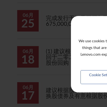
06月
完成发行于二零三三年到期
25
675,000,000 美元 2
We use cookies t
things that are
(1) 建议根据股份发行授
06月
Lenovo.com exp
18
回于二零二九年到期的675
股份回购
Cookie Set
06月
建议根据股份发行授权发行可
17
换股债券及有意根据股