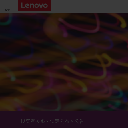
关于我们
关于公司
业绩及财务数据
董事长兼首席执行官报告书
主要财务数据
投资者
管理团队 (英文版)
业绩及推介材料
股票资料
法定公布
公司资料
综合损益表
股价资讯
最新消息
企业管治
Lenovo.com
综合全面收益表
新投资者
年报/中期报告
董事会
可持续发展
公司新闻
综合资产负债表
投资者活动年历
公告
董事委员会
董事会对环境、社会及管治事宜的监管
新闻和资源
多样化及包容性
综合现金流量表
Lenovo Corporate Deck
通函
企业管治常规
首席企业责任官报告书
企业新闻
投资者关系
>
法定公布
>
公告
五年财务摘要
过去投资者活动
月报表/翌日披露报表
股东权利
环境、社会及管治报告
多媒体资料库