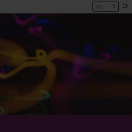
EN
/
繁