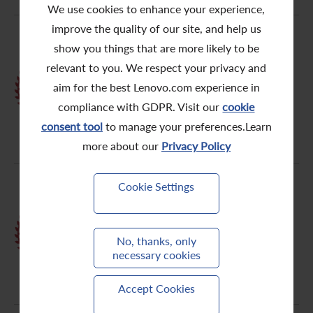
We use cookies to enhance your experience,
聯繫我們
improve the quality of our site, and help us
show you things that are more likely to be
聯想高級防護服務榮獲 2025 年
relevant to you. We respect your privacy and
EdTech Breakthrough 獎 「信息技
aim for the best Lenovo.com experience in
術與實施」類別 “教育科技 IT 支援
compliance with GDPR. Visit our
cookie
服務創新獎”
consent tool
to manage your preferences.Learn
more about our
Privacy Policy
Cookie Settings
聯想尊享服務榮獲Business
Intelligence Group「年度組織」大
No, thanks, only
獎
necessary cookies
Accept Cookies