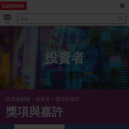
EN
/
简
關於我們
關於公司
業績及財務數據
投資者
董事長兼首席執行官報告書
主要財務數據
投資者
管理團隊 (英文版)
業績及推介材料
股票資料
法定公佈
公司資料
綜合損益表
股價資訊
最新消息
企業管治
Lenovo.com
綜合全面收益表
新投資者
年報/中期報告
董事會
可持續發展
投資者關係
>
投資者
>
獎項與嘉許
獎項與嘉許
公司新聞
綜合資產負債表
投資者活動年曆
公告
董事委員會
董事會對環境、社會及管治事宜的監管
新聞和資源
多樣化及包容性
綜合現金流量表
Lenovo Corporate Deck
通函
企業管治常規
首席企業責任官報告書
企業新聞