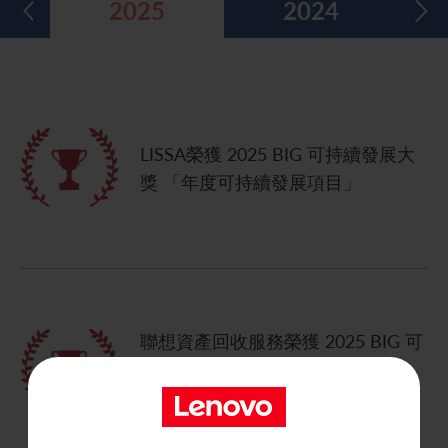
2025
2024
五年財務摘要
過去投資者活動
月報表/翌日披露報表
股東權利
環境、社會及管治報告
多媒體資料庫
主要企業行動
致登記股東函件
組織章程細則
綠色債券
股息資料
致非登記股東函件
聯合國可持續發展目標
LISSA榮獲 2025 BIG 可持續發展大
分析師資料
股東會委任表格
社會責任網站 (英文版)
獎 「年度可持續發展項目」
股東結構
網上股東大會操作指引
常見問題
股份購回報告 (於二零零八年七月四日或之前)
獎項與嘉許
公告 (補發已遺失的股份證明書)
有用連結
附屬公司董事名單
聯想資產回收服務榮獲 2025 BIG 可
持續發展大獎「年度可持續發展服
股東通訊政策
務」
公司通訊發布