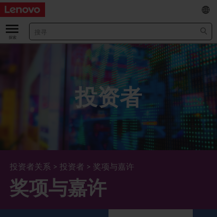
EN
/
繁
关于我们
关于公司
业绩及财务数据
投资者
董事长兼首席执行官报告书
主要财务数据
投资者
管理团队 (英文版)
业绩及推介材料
股票资料
法定公布
公司资料
综合损益表
股价资讯
最新消息
企业管治
Lenovo.com
综合全面收益表
新投资者
年报/中期报告
董事会
可持续发展
投资者关系
>
投资者
>
奖项与嘉许
奖项与嘉许
公司新闻
综合资产负债表
投资者活动年历
公告
董事委员会
董事会对环境、社会及管治事宜的监管
新闻和资源
多样化及包容性
综合现金流量表
Lenovo Corporate Deck
通函
企业管治常规
首席企业责任官报告书
企业新闻