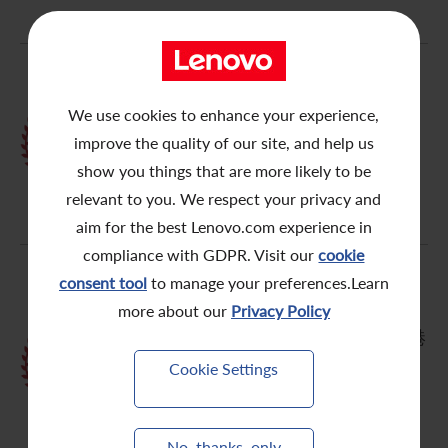
We use cookies to enhance your experience,
HKIRA第六届投资者关系奖 – 优秀
improve the quality of our site, and help us
证书
show you things that are more likely to be
relevant to you. We respect your privacy and
aim for the best Lenovo.com experience in
compliance with GDPR. Visit our
cookie
consent tool
to manage your preferences.Learn
2020 ESG领先企业奖
more about our
Privacy Policy
– ESG领先企业奖–市值超过200亿港
元
Cookie Settings
– 领先环境倡议奖
– 领先社会倡议奖
No, thanks, only