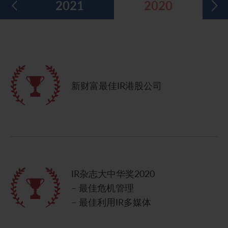
2021
2020
五年财务摘要
过去投资者活动
月报表/翌日披露报表
股东权利
环境、社会及管治报告
多媒体资料库
主要企业行动
致登记股东函件
组织章程细则
绿色债券
股息资料
致非登记股东函件
联合国可持续发展目标
分析师资料
股东会委任表格
社会责任网站 (英文版)
新财富最佳IR港股公司
股东结构
网上股东大会操作指引
常见问题
股份购回报告 (于二零零八年七月四日或之前)
奖项与嘉许
公告 (补发已遗失的股份证明书)
有用连结
附属公司董事名单
IR杂志大中华奖2020
– 最佳危机管理
股东通讯政策
– 最佳利用IR多媒体
公司通讯发布