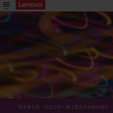
关于我们
关于公司
业绩及财务数据
董事长兼首席执行官报告书
主要财务数据
投资者
管理团队 (英文版)
业绩及推介材料
股票资料
法定公布
公司资料
综合损益表
股价资讯
最新消息
企业管治
Lenovo.com
综合全面收益表
新投资者
年报/中期报告
董事会
可持续发展
公司新闻
综合资产负债表
投资者活动年历
公告
董事委员会
董事会对环境、社会及管治事宜的监管
新闻和资源
多样化及包容性
综合现金流量表
Lenovo Corporate Deck
通函
企业管治常规
首席企业责任官报告书
企业新闻
投资者关系
>
法定公布
>
网上股东大会操作指引
五年财务摘要
过去投资者活动
月报表/翌日披露报表
股东权利
环境、社会及管治报告
多媒体资料库