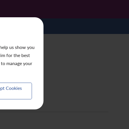
 help us show you
aim for the best
to manage your
pt Cookies