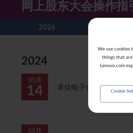
网上股东大会操作指
主要企业行动
致登记股东函件
组织章程细则
绿色债券
股息资料
致非登记股东函件
联合国可持续发展目标
2026
2025
分析师资料
股东会委任表格
社会责任网站 (英文版)
股东结构
网上股东大会操作指引
We use cookies t
2024
things that are
常见问题
股份购回报告 (于二零零八年七月四日或之前)
Lenovo.com exp
奖项与嘉许
公告 (补发已遗失的股份证明书)
05月
14
卓佳电子会议系统 - 
有用连结
附属公司董事名单
Cookie Set
股东通讯政策
公司通讯发布
联系我们
05月