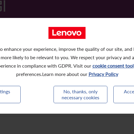
引
2024
2023
2022
o enhance your experience, improve the quality of our site, and
 more likely to be relevant to you. We respect your privacy and 
erience in compliance with GDPR. Visit our
cookie consent tool
preferences.Learn more about our
Privacy Policy
电子委任代表操作指引
tings
No, thanks, only
Acce
necessary cookies