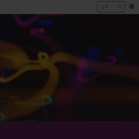
EN
/
繁