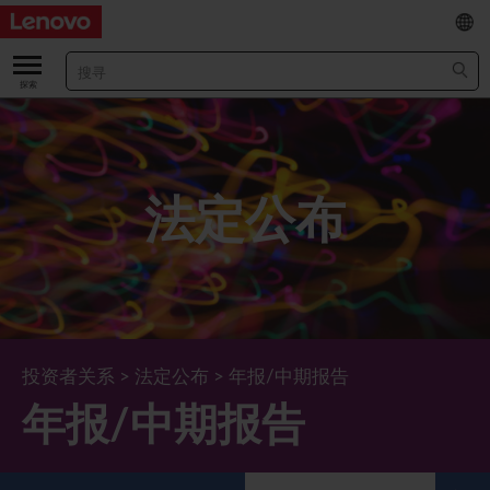
EN
/
繁
关于我们
关于公司
业绩及财务数据
法定公布
董事长兼首席执行官报告书
主要财务数据
投资者
管理团队 (英文版)
业绩及推介材料
股票资料
法定公布
公司资料
综合损益表
股价资讯
最新消息
企业管治
Lenovo.com
综合全面收益表
新投资者
年报/中期报告
董事会
可持续发展
投资者关系
>
法定公布
>
年报/中期报告
年报/中期报告
公司新闻
综合资产负债表
投资者活动年历
公告
董事委员会
董事会对环境、社会及管治事宜的监管
新闻和资源
多样化及包容性
综合现金流量表
Lenovo Corporate Deck
通函
企业管治常规
首席企业责任官报告书
企业新闻