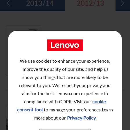
5
2013/14
2012/13
五年财务摘要
过去投资者活动
月报表/翌日披露报表
股东权利
环境、社会及管治报告
多媒体资料库
主要企业行动
致登记股东函件
组织章程细则
绿色债券
股息资料
致非登记股东函件
联合国可持续发展目标
FY2012/13
年报
分析师资料
股东会委任表格
社会责任网站 (英文版)
股东结构
网上股东大会操作指引
We use cookies to enhance your experience,
PDF (8.13 MB)
improve the quality of our site, and help us
常见问题
股份购回报告 (于二零零八年七月四日或之前)
show you things that are more likely to be
relevant to you. We respect your privacy and
奖项与嘉许
公告 (补发已遗失的股份证明书)
aim for the best Lenovo.com experience in
有用连结
附属公司董事名单
compliance with GDPR. Visit our
cookie
consent tool
to manage your preferences.Learn
股东通讯政策
FY2012/13
more about our
Privacy Policy
中期报告
公司通讯发布