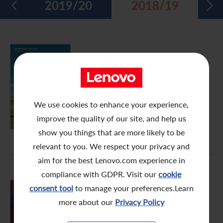
1
2019/20
2018/19
五年財務摘要
過去投資者活動
月報表/翌日披露報表
股東權利
環境、社會及管治報告
多媒體資料庫
主要企業行動
致登記股東函件
組織章程細則
綠色債券
股息資料
致非登記股東函件
聯合國可持續發展目標
FY2018/19
年報
分析師資料
股東會委任表格
社會責任網站 (英文版)
股東結構
網上股東大會操作指引
We use cookies to enhance your experience,
PDF (6.95 MB)
improve the quality of our site, and help us
常見問題
股份購回報告 (於二零零八年七月四日或之前)
show you things that are more likely to be
relevant to you. We respect your privacy and
獎項與嘉許
公告 (補發已遺失的股份證明書)
aim for the best Lenovo.com experience in
有用連結
附屬公司董事名單
compliance with GDPR. Visit our
cookie
consent tool
to manage your preferences.Learn
股東通訊政策
FY2018/19
more about our
Privacy Policy
中期報告
公司通訊發布