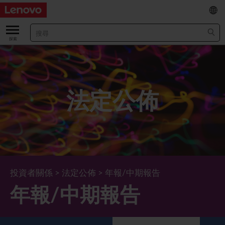
EN
/
简
關於我們
關於公司
業績及財務數據
法定公佈
董事長兼首席執行官報告書
主要財務數據
投資者
管理團隊 (英文版)
業績及推介材料
股票資料
法定公佈
公司資料
綜合損益表
股價資訊
最新消息
企業管治
Lenovo.com
綜合全面收益表
新投資者
年報/中期報告
董事會
可持續發展
投資者關係
>
法定公佈
>
年報/中期報告
年報/中期報告
公司新聞
綜合資產負債表
投資者活動年曆
公告
董事委員會
董事會對環境、社會及管治事宜的監管
新聞和資源
多樣化及包容性
綜合現金流量表
Lenovo Corporate Deck
通函
企業管治常規
首席企業責任官報告書
企業新聞