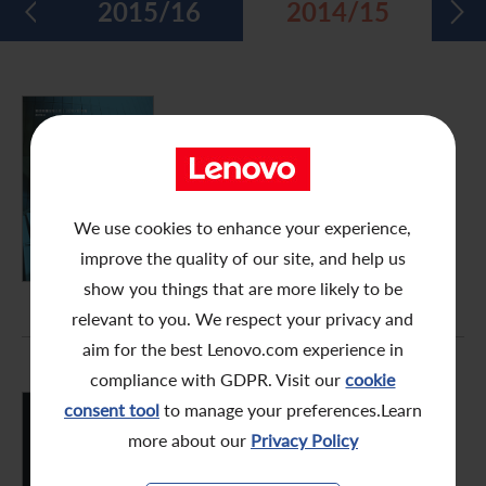
7
2015/16
2014/15
五年財務摘要
過去投資者活動
月報表/翌日披露報表
股東權利
環境、社會及管治報告
多媒體資料庫
主要企業行動
致登記股東函件
組織章程細則
綠色債券
股息資料
致非登記股東函件
聯合國可持續發展目標
FY2014/15
年報
分析師資料
股東會委任表格
社會責任網站 (英文版)
股東結構
網上股東大會操作指引
We use cookies to enhance your experience,
PDF (5.18 MB)
improve the quality of our site, and help us
常見問題
股份購回報告 (於二零零八年七月四日或之前)
show you things that are more likely to be
relevant to you. We respect your privacy and
獎項與嘉許
公告 (補發已遺失的股份證明書)
aim for the best Lenovo.com experience in
有用連結
附屬公司董事名單
compliance with GDPR. Visit our
cookie
consent tool
to manage your preferences.Learn
股東通訊政策
FY2014/15
more about our
Privacy Policy
中期報告
公司通訊發布