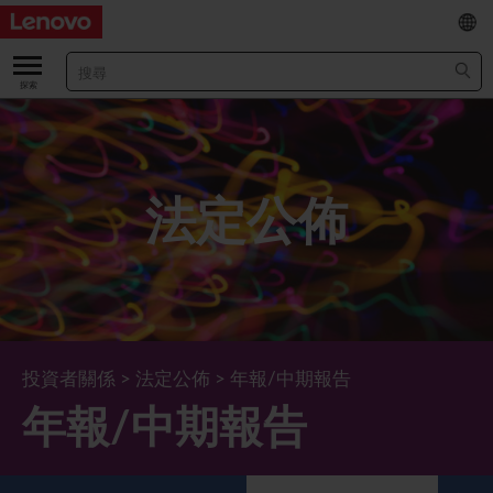
EN
/
简
關於我們
關於公司
業績及財務數據
法定公佈
董事長兼首席執行官報告書
主要財務數據
投資者
管理團隊 (英文版)
業績及推介材料
股票資料
法定公佈
公司資料
綜合損益表
股價資訊
最新消息
企業管治
Lenovo.com
綜合全面收益表
新投資者
年報/中期報告
董事會
可持續發展
投資者關係
>
法定公佈
>
年報/中期報告
年報/中期報告
公司新聞
綜合資產負債表
投資者活動年曆
公告
董事委員會
董事會對環境、社會及管治事宜的監管
新聞和資源
多樣化及包容性
綜合現金流量表
Lenovo Corporate Deck
通函
企業管治常規
首席企業責任官報告書
企業新聞