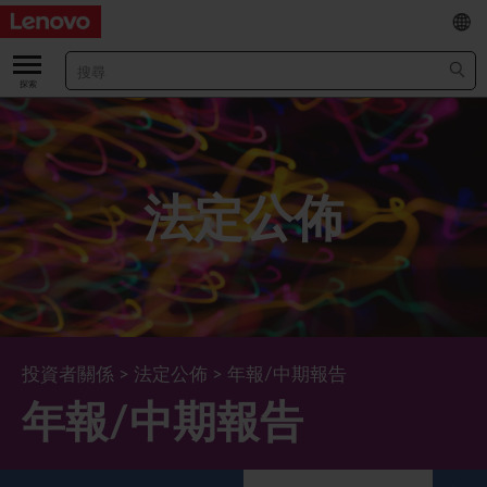
EN
/
简
關於我們
關於公司
業績及財務數據
法定公佈
董事長兼首席執行官報告書
主要財務數據
投資者
管理團隊 (英文版)
業績及推介材料
股票資料
法定公佈
公司資料
綜合損益表
股價資訊
最新消息
企業管治
Lenovo.com
綜合全面收益表
新投資者
年報/中期報告
董事會
可持續發展
投資者關係
>
法定公佈
>
年報/中期報告
年報/中期報告
公司新聞
綜合資產負債表
投資者活動年曆
公告
董事委員會
董事會對環境、社會及管治事宜的監管
新聞和資源
多樣化及包容性
綜合現金流量表
Lenovo Corporate Deck
通函
企業管治常規
首席企業責任官報告書
企業新聞