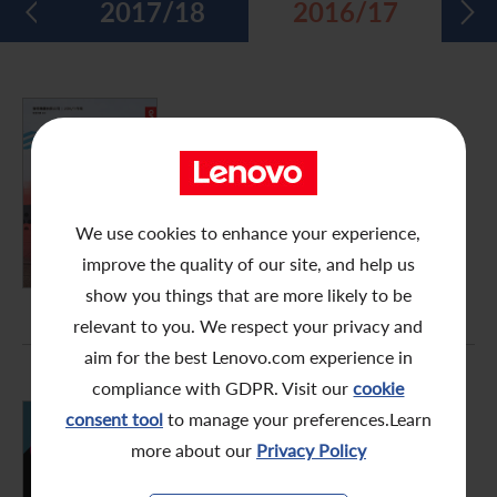
9
2017/18
2016/17
五年財務摘要
過去投資者活動
月報表/翌日披露報表
股東權利
環境、社會及管治報告
多媒體資料庫
主要企業行動
致登記股東函件
組織章程細則
綠色債券
股息資料
致非登記股東函件
聯合國可持續發展目標
FY2016/17
年報
分析師資料
股東會委任表格
社會責任網站 (英文版)
股東結構
網上股東大會操作指引
We use cookies to enhance your experience,
PDF (7.93 MB)
improve the quality of our site, and help us
常見問題
股份購回報告 (於二零零八年七月四日或之前)
show you things that are more likely to be
relevant to you. We respect your privacy and
獎項與嘉許
公告 (補發已遺失的股份證明書)
aim for the best Lenovo.com experience in
有用連結
附屬公司董事名單
compliance with GDPR. Visit our
cookie
consent tool
to manage your preferences.Learn
股東通訊政策
FY2016/17
more about our
Privacy Policy
中期報告
公司通訊發布