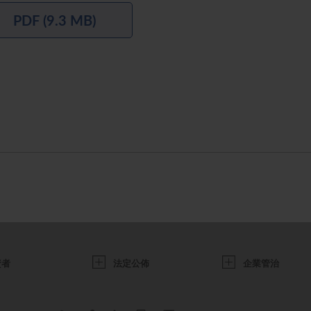
PDF (9.3 MB)
資者
法定公佈
企業管治