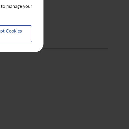
to manage your
pt Cookies