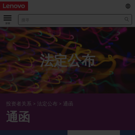
EN
/
繁
关于我们
关于公司
业绩及财务数据
法定公布
董事长兼首席执行官报告书
主要财务数据
投资者
管理团队 (英文版)
业绩及推介材料
股票资料
法定公布
公司资料
综合损益表
股价资讯
最新消息
企业管治
Lenovo.com
综合全面收益表
新投资者
年报/中期报告
董事会
可持续发展
投资者关系
>
法定公布
>
通函
通函
公司新闻
综合资产负债表
投资者活动年历
公告
董事委员会
董事会对环境、社会及管治事宜的监管
新闻和资源
多样化及包容性
综合现金流量表
Lenovo Corporate Deck
通函
企业管治常规
首席企业责任官报告书
企业新闻