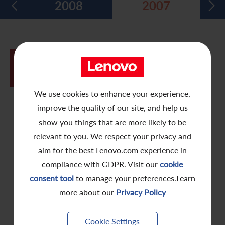
2008
2007
五年财务摘要
过去投资者活动
月报表/翌日披露报表
股东权利
环境、社会及管治报告
多媒体资料库
主要企业行动
致登记股东函件
组织章程细则
绿色债券
股息资料
致非登记股东函件
联合国可持续发展目标
06月
购回股份及发行股份的一般授权、重选
27
董事及股东周年大会
分析师资料
股东会委任表格
社会责任网站 (英文版)
We use cookies to enhance your experience,
股东结构
网上股东大会操作指引
improve the quality of our site, and help us
show you things that are more likely to be
常见问题
股份购回报告 (于二零零八年七月四日或之前)
relevant to you. We respect your privacy and
奖项与嘉许
公告 (补发已遗失的股份证明书)
aim for the best Lenovo.com experience in
compliance with GDPR. Visit our
cookie
有用连结
附属公司董事名单
consent tool
to manage your preferences.Learn
more about our
Privacy Policy
股东通讯政策
公司通讯发布
Cookie Settings