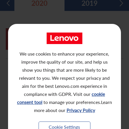
2020
2019
五年财务摘要
过去投资者活动
月报表/翌日披露报表
股东权利
环境、社会及管治报告
多媒体资料库
主要企业行动
致登记股东函件
组织章程细则
绿色债券
股息资料
致非登记股东函件
联合国可持续发展目标
06月
购回股份及发行股份的一般性授权、重
05
选董事及股东周年大会通告
分析师资料
股东会委任表格
社会责任网站 (英文版)
We use cookies to enhance your experience,
股东结构
网上股东大会操作指引
improve the quality of our site, and help us
show you things that are more likely to be
常见问题
股份购回报告 (于二零零八年七月四日或之前)
relevant to you. We respect your privacy and
奖项与嘉许
公告 (补发已遗失的股份证明书)
aim for the best Lenovo.com experience in
compliance with GDPR. Visit our
cookie
有用连结
附属公司董事名单
consent tool
to manage your preferences.Learn
more about our
Privacy Policy
股东通讯政策
公司通讯发布
Cookie Settings