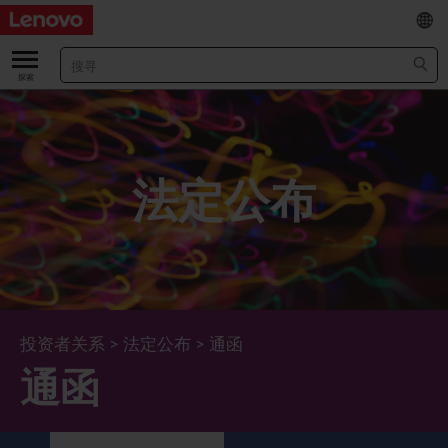
EN
/
繁
关于我们
关于公司
业绩及财务数据
法定公布
董事长兼首席执行官报告书
主要财务数据
投资者
管理团队 (英文版)
业绩及推介材料
股票资料
法定公布
公司资料
综合损益表
股价资讯
最新消息
企业管治
Lenovo.com
综合全面收益表
新投资者
年报/中期报告
董事会
可持续发展
投资者关系
>
法定公布
>
通函
通函
公司新闻
综合资产负债表
投资者活动年历
公告
董事委员会
董事会对环境、社会及管治事宜的监管
新闻和资源
多样化及包容性
综合现金流量表
Lenovo Corporate Deck
通函
企业管治常规
首席企业责任官报告书
企业新闻