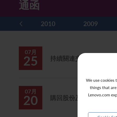
通函
主要企業行動
致登記股東函件
組織章程細則
綠色債券
股息資料
致非登記股東函件
聯合國可持續發展目標
2011
2010
2009
分析師資料
股東會委任表格
社會責任網站 (英文版)
股東結構
網上股東大會操作指引
07月
常見問題
股份購回報告 (於二零零八年七月四日或之前)
25
持續關連交易 - 批准董
獎項與嘉許
公告 (補發已遺失的股份證明書)
有用連結
附屬公司董事名單
We use cookies t
things that are
股東通訊政策
07月
Lenovo.com exp
20
購回股份及發行股份的
公司通訊發布
聯繫我們