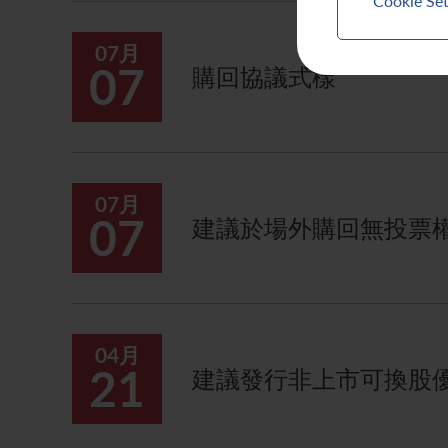
Cookie Set
07月
07
購回協議式樣
07月
07
建議於場外購回無投票權
04月
21
建議發行非上市可換股優