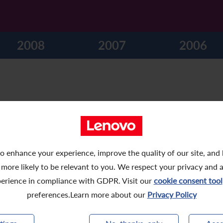
2008
2007
2006
事服務合約
o enhance your experience, improve the quality of our site, and
 more likely to be relevant to you. We respect your privacy and 
erience in compliance with GDPR. Visit our
cookie consent tool
一般授權、重選董事及股東週年大會通告
preferences.Learn more about our
Privacy Policy