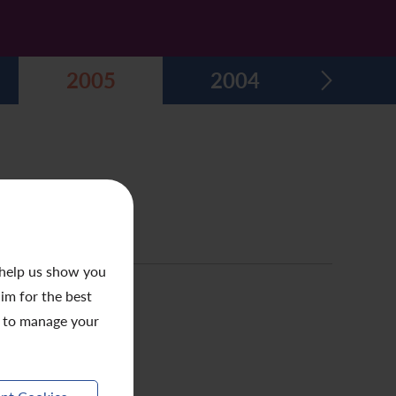
2005
2004
 help us show you
aim for the best
to manage your