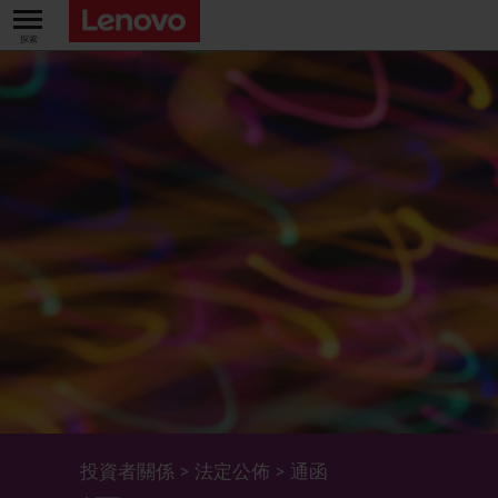
關於我們
關於公司
業績及財務數據
董事長兼首席執行官報告書
主要財務數據
投資者
管理團隊 (英文版)
業績及推介材料
股票資料
法定公佈
公司資料
綜合損益表
股價資訊
最新消息
企業管治
Lenovo.com
綜合全面收益表
新投資者
年報/中期報告
董事會
可持續發展
公司新聞
綜合資產負債表
投資者活動年曆
公告
董事委員會
董事會對環境、社會及管治事宜的監管
新聞和資源
多樣化及包容性
綜合現金流量表
Lenovo Corporate Deck
通函
企業管治常規
首席企業責任官報告書
企業新聞
投資者關係
>
法定公佈
>
通函
五年財務摘要
過去投資者活動
月報表/翌日披露報表
股東權利
環境、社會及管治報告
多媒體資料庫