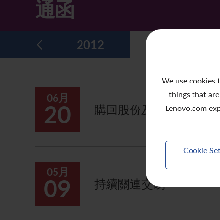
通函
主要企業行動
致登記股東函件
組織章程細則
綠色債券
股息資料
致非登記股東函件
聯合國可持續發展目標
2013
2012
2011
分析師資料
股東會委任表格
社會責任網站 (英文版)
股東結構
網上股東大會操作指引
We use cookies t
things that are
06月
常見問題
股份購回報告 (於二零零八年七月四日或之前)
20
購回股份及發行股份的
Lenovo.com exp
獎項與嘉許
公告 (補發已遺失的股份證明書)
有用連結
附屬公司董事名單
Cookie Set
股東通訊政策
05月
09
持續關連交易
公司通訊發布
聯繫我們