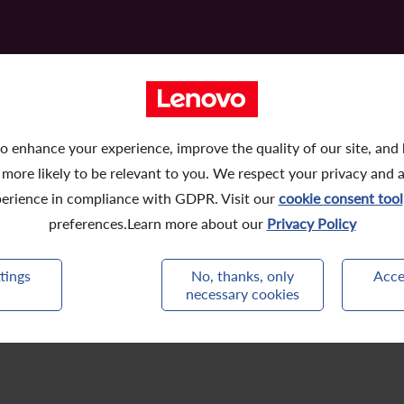
2010
2009
2008
o enhance your experience, improve the quality of our site, and
 more likely to be relevant to you. We respect your privacy and 
一般授權、修訂公司細則、註銷法定股本、
erience in compliance with GDPR. Visit our
cookie consent tool
preferences.Learn more about our
Privacy Policy
tings
No, thanks, only
Acce
necessary cookies