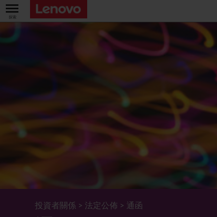
關於我們
關於公司
業績及財務數據
董事長兼首席執行官報告書
主要財務數據
投資者
管理團隊 (英文版)
業績及推介材料
股票資料
法定公佈
公司資料
綜合損益表
股價資訊
最新消息
企業管治
Lenovo.com
綜合全面收益表
新投資者
年報/中期報告
董事會
可持續發展
公司新聞
綜合資產負債表
投資者活動年曆
公告
董事委員會
董事會對環境、社會及管治事宜的監管
新聞和資源
多樣化及包容性
綜合現金流量表
Lenovo Corporate Deck
通函
企業管治常規
首席企業責任官報告書
企業新聞
投資者關係
>
法定公佈
>
通函
五年財務摘要
過去投資者活動
月報表/翌日披露報表
股東權利
環境、社會及管治報告
多媒體資料庫