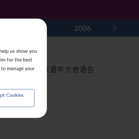
2007
2006
200
 help us show you
aim for the best
重選董事及股東週年大會通告
to manage your
pt Cookies