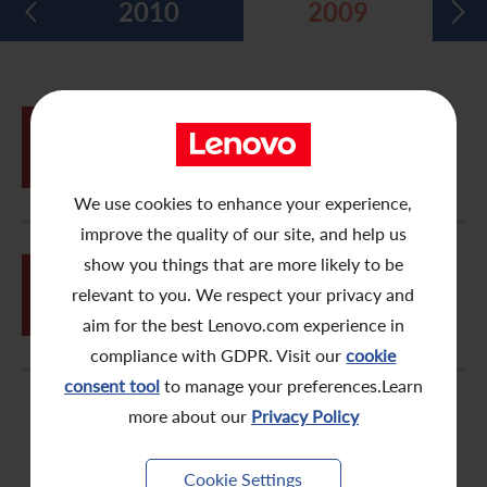
2010
2009
五年財務摘要
過去投資者活動
月報表/翌日披露報表
股東權利
環境、社會及管治報告
多媒體資料庫
主要企業行動
致登記股東函件
組織章程細則
綠色債券
股息資料
致非登記股東函件
聯合國可持續發展目標
12月
關連及股份交易 - 收購聯想移動全部權
17
益
分析師資料
股東會委任表格
社會責任網站 (英文版)
We use cookies to enhance your experience,
股東結構
網上股東大會操作指引
improve the quality of our site, and help us
show you things that are more likely to be
常見問題
股份購回報告 (於二零零八年七月四日或之前)
06月
購回股份及發行股份的一般授權、重選
26
relevant to you. We respect your privacy and
董事及股東週年大會通告
獎項與嘉許
公告 (補發已遺失的股份證明書)
aim for the best Lenovo.com experience in
compliance with GDPR. Visit our
cookie
有用連結
附屬公司董事名單
consent tool
to manage your preferences.Learn
more about our
Privacy Policy
股東通訊政策
公司通訊發布
Cookie Settings