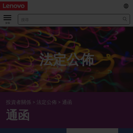
EN
/
简
關於我們
關於公司
業績及財務數據
法定公佈
董事長兼首席執行官報告書
主要財務數據
投資者
管理團隊 (英文版)
業績及推介材料
股票資料
法定公佈
公司資料
綜合損益表
股價資訊
最新消息
企業管治
Lenovo.com
綜合全面收益表
新投資者
年報/中期報告
董事會
可持續發展
投資者關係
>
法定公佈
>
通函
通函
公司新聞
綜合資產負債表
投資者活動年曆
公告
董事委員會
董事會對環境、社會及管治事宜的監管
新聞和資源
多樣化及包容性
綜合現金流量表
Lenovo Corporate Deck
通函
企業管治常規
首席企業責任官報告書
企業新聞