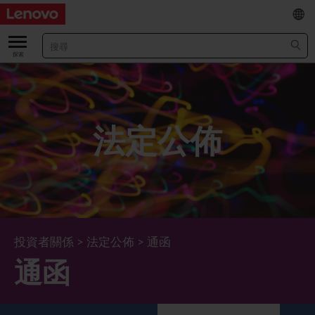
EN
/
简
關於我們
關於公司
業績及財務數據
法定公佈
董事長兼首席執行官報告書
主要財務數據
投資者
管理團隊 (英文版)
業績及推介材料
股票資料
法定公佈
公司資料
綜合損益表
股價資訊
最新消息
企業管治
Lenovo.com
綜合全面收益表
新投資者
年報/中期報告
董事會
可持續發展
投資者關係
>
法定公佈
>
通函
通函
公司新聞
綜合資產負債表
投資者活動年曆
公告
董事委員會
董事會對環境、社會及管治事宜的監管
新聞和資源
多樣化及包容性
綜合現金流量表
Lenovo Corporate Deck
通函
企業管治常規
首席企業責任官報告書
企業新聞