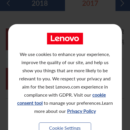
2018
2017
五年財務摘要
過去投資者活動
月報表/翌日披露報表
股東權利
環境、社會及管治報告
多媒體資料庫
主要企業行動
致登記股東函件
組織章程細則
綠色債券
(1) 關連交易及根據特別授權建議發行股
股息資料
致非登記股東函件
聯合國可持續發展目標
10月
份及紅利認股權證; (2) 申請清洗豁免;
15
(3) 涉及相關管理層參與事項的特別交易
分析師資料
股東會委任表格
社會責任網站 (英文版)
及 (4) 股東大會通告
We use cookies to enhance your experience,
股東結構
網上股東大會操作指引
improve the quality of our site, and help us
show you things that are more likely to be
常見問題
股份購回報告 (於二零零八年七月四日或之前)
06月
購回股份及發行股份的一般性授權、重
05
選董事、批准該計劃及加利福尼亞州子
relevant to you. We respect your privacy and
計劃以及股東週年大會通告
獎項與嘉許
公告 (補發已遺失的股份證明書)
aim for the best Lenovo.com experience in
compliance with GDPR. Visit our
cookie
有用連結
附屬公司董事名單
consent tool
to manage your preferences.Learn
more about our
Privacy Policy
股東通訊政策
公司通訊發布
Cookie Settings