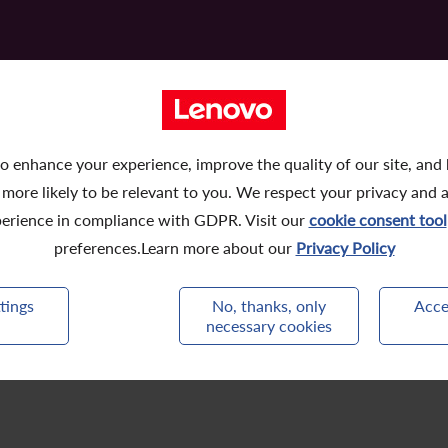
2017
2016
2015
o enhance your experience, improve the quality of our site, and
 more likely to be relevant to you. We respect your privacy and 
一般性授權、重選董事及股東週年大會通告
erience in compliance with GDPR. Visit our
cookie consent tool
preferences.Learn more about our
Privacy Policy
tings
No, thanks, only
Acce
necessary cookies