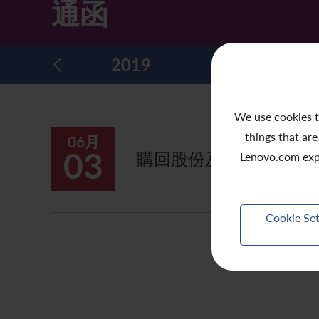
通函
主要企業行動
致登記股東函件
組織章程細則
綠色債券
股息資料
致非登記股東函件
聯合國可持續發展目標
2020
2019
2018
分析師資料
股東會委任表格
社會責任網站 (英文版)
股東結構
網上股東大會操作指引
We use cookies t
things that are
06月
常見問題
股份購回報告 (於二零零八年七月四日或之前)
03
購回股份及發行股份的
Lenovo.com exp
獎項與嘉許
公告 (補發已遺失的股份證明書)
有用連結
附屬公司董事名單
Cookie Set
股東通訊政策
公司通訊發布
聯繫我們