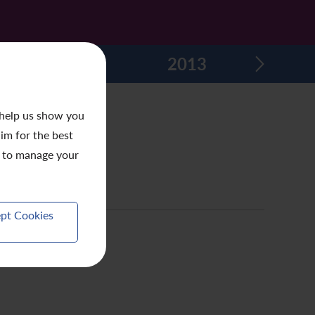
2014
2013
201
 help us show you
aim for the best
to manage your
pt Cookies