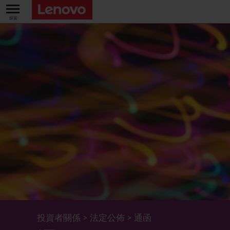
關於我們
關於公司
業績及財務數據
董事長兼首席執行官報告書
主要財務數據
投資者
管理團隊 (英文版)
業績及推介材料
股票資料
法定公佈
公司資料
綜合損益表
股價資訊
最新消息
企業管治
Lenovo.com
綜合全面收益表
新投資者
年報/中期報告
董事會
可持續發展
公司新聞
綜合資產負債表
投資者活動年曆
公告
董事委員會
董事會對環境、社會及管治事宜的監管
新聞和資源
多樣化及包容性
綜合現金流量表
Lenovo Corporate Deck
通函
企業管治常規
首席企業責任官報告書
企業新聞
投資者關係
>
法定公佈
>
通函
五年財務摘要
過去投資者活動
月報表/翌日披露報表
股東權利
環境、社會及管治報告
多媒體資料庫