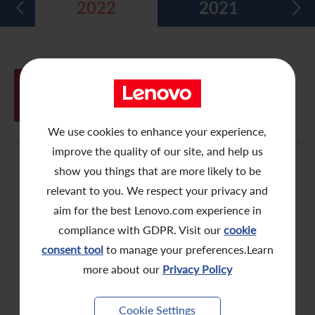
2022
2021
五年財務摘要
過去投資者活動
月報表/翌日披露報表
股東權利
環境、社會及管治報告
多媒體資料庫
主要企業行動
致登記股東函件
組織章程細則
綠色債券
股息資料
致非登記股東函件
聯合國可持續發展目標
06月
購回股份及發行股份的一般性授權、重
24
選董事及股東週年大會通告
分析師資料
股東會委任表格
社會責任網站 (英文版)
We use cookies to enhance your experience,
股東結構
網上股東大會操作指引
improve the quality of our site, and help us
show you things that are more likely to be
常見問題
股份購回報告 (於二零零八年七月四日或之前)
relevant to you. We respect your privacy and
獎項與嘉許
公告 (補發已遺失的股份證明書)
aim for the best Lenovo.com experience in
compliance with GDPR. Visit our
cookie
有用連結
附屬公司董事名單
consent tool
to manage your preferences.Learn
more about our
Privacy Policy
股東通訊政策
公司通訊發布
Cookie Settings