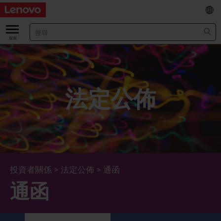
EN
/
简
關於我們
關於公司
業績及財務數據
法定公佈
董事長兼首席執行官報告書
主要財務數據
投資者
管理團隊 (英文版)
業績及推介材料
股票資料
法定公佈
公司資料
綜合損益表
股價資訊
最新消息
企業管治
Lenovo.com
綜合全面收益表
新投資者
年報/中期報告
董事會
可持續發展
投資者關係
>
法定公佈
>
通函
通函
公司新聞
綜合資產負債表
投資者活動年曆
公告
董事委員會
董事會對環境、社會及管治事宜的監管
新聞和資源
多樣化及包容性
綜合現金流量表
Lenovo Corporate Deck
通函
企業管治常規
首席企業責任官報告書
企業新聞