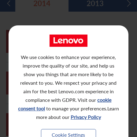
2014
2013
五年財務摘要
過去投資者活動
月報表/翌日披露報表
股東權利
環境、社會及管治報告
多媒體資料庫
主要企業行動
致登記股東函件
組織章程細則
綠色債券
股息資料
致非登記股東函件
聯合國可持續發展目標
05月
本公司建議於股東週年大會上擬採納的
29
新組織章程細則(標明版本)
分析師資料
股東會委任表格
社會責任網站 (英文版)
We use cookies to enhance your experience,
股東結構
網上股東大會操作指引
improve the quality of our site, and help us
show you things that are more likely to be
常見問題
股份購回報告 (於二零零八年七月四日或之前)
05月
購回股份及發行股份的一般授權、重選
29
董事、採納新組織章程細則及股東週年
relevant to you. We respect your privacy and
大會通告
獎項與嘉許
公告 (補發已遺失的股份證明書)
aim for the best Lenovo.com experience in
compliance with GDPR. Visit our
cookie
有用連結
附屬公司董事名單
consent tool
to manage your preferences.Learn
more about our
Privacy Policy
股東通訊政策
02月
修訂現行持續關連交易的現行年度上限
23
及股東特別大會通告
公司通訊發布
Cookie Settings