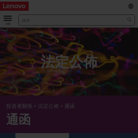
EN
/
简
關於我們
關於公司
業績及財務數據
法定公佈
董事長兼首席執行官報告書
主要財務數據
投資者
管理團隊 (英文版)
業績及推介材料
股票資料
法定公佈
公司資料
綜合損益表
股價資訊
最新消息
企業管治
Lenovo.com
綜合全面收益表
新投資者
年報/中期報告
董事會
可持續發展
投資者關係
>
法定公佈
>
通函
通函
公司新聞
綜合資產負債表
投資者活動年曆
公告
董事委員會
董事會對環境、社會及管治事宜的監管
新聞和資源
多樣化及包容性
綜合現金流量表
Lenovo Corporate Deck
通函
企業管治常規
首席企業責任官報告書
企業新聞